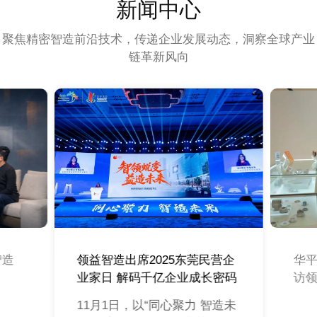
新闻中心
聚焦精密智造前沿技术，传递企业发展动态，洞察全球产业
链革新风向
智造
领益智造出席2025东莞民营企
华
业家日 解码千亿企业成长密码
访
11月1日，以“同心聚力 智造未