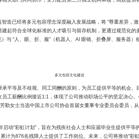
益智造已经将多元包容理念深度融入发展战略，将 “尊重差异，激
助公司搭建起符合全球化标准的人才吸引与留存机制，更通过规范化
充）与 “人、眼、折、服”（机器人、AI 眼镜、折叠屏、服务
多元包容文化建设
秉承平等及不歧视、同工同酬的原则，为员工提供平等的机会。目
员工薪酬比例接近1:1，体现了公司推动职场公平的坚定决心。
曾芳勤女士当选中国上市公司协会首届女董事专业委员会委员，从
3年启动“彩虹计划”，旨在为残疾社会人士和应届毕业生提供平等
，累计为876名残障人士提供了工作岗位。未来，公司将推动“彩